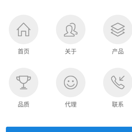
首页
关于
产品
品质
代理
联系