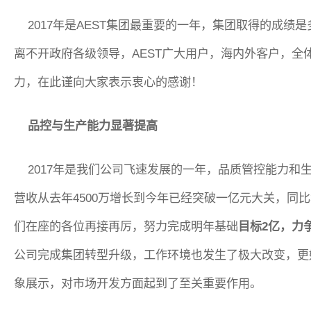
2017年是AEST集团最重要的一年，集团取得的成绩
离不开政府各级领导，AEST广大用户，海内外客户，全
力，在此谨向大家表示衷心的感谢！
品控与生产能力显著提高
2017年是我们公司飞速发展的一年，品质管控能力和
营收从去年4500万增长到今年已经突破一亿元大关，同比
们在座的各位再接再厉，努力完成明年基础
目标2亿，力
公司完成集团转型升级，工作环境也发生了极大改变，更
象展示，对市场开发方面起到了至关重要作用。