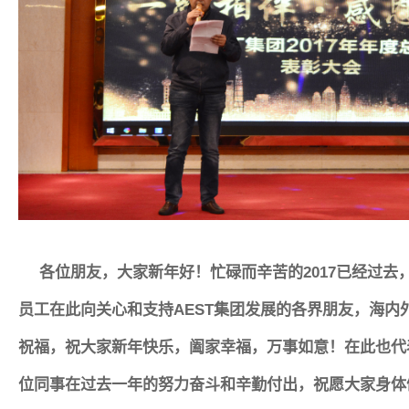
各位朋友，大家新年好！忙碌而辛苦的2017已经过去，
员工在此向关心和支持AEST集团发展的各界朋友，海内
祝福，祝大家新年快乐，阖家幸福，万事如意！在此也代
位同事在过去一年的努力奋斗和辛勤付出，祝愿大家身体