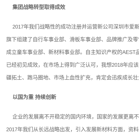
集团战略转型取得成效
2017年我们战略性的成功注册并运营新公司深圳市爱
旗下组建了自行车事业部、滑板车事业部、品牌推广及零
成立童车事业部、新材料事业部。自主知识产权的AEST
已经初见成效，在市场上得到广泛认可，我想2018年应
疆拓土、跑马圈地、市场上血性扩充，肯定会迅疾成长壮
以国为重 持续创新
企业的发展离不开稳定的国内环境，国家的发展更离不
2017年我们从长远战略出发，引入发展新材料方面，资