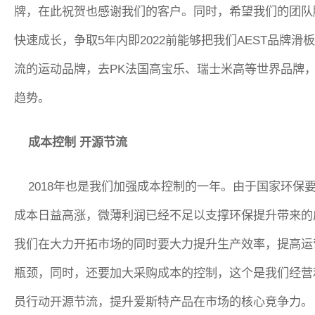
牌，在此祝贺也感谢我们的客户。同时，希望我们的团队
快速成长，争取5年内即2022前能够把我们AEST品牌
流的运动品牌，去PK法国高宝乐、瑞士米高等世界品牌
趋势。
成本控制 开源节流
2018年也是我们加强成本控制的一年。由于国家环保
成本日益高涨，微薄利润已经不足以支撑环保提升带来的成
我们在大力开拓市场的同时要大力提升生产效率，提高运
瓶颈，同时，还要加大采购成本的控制，这个是我们经营
员行动开源节流，提升爱斯特产品在市场的核心竞争力。