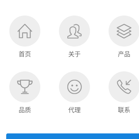
首页
关于
产品
品质
代理
联系